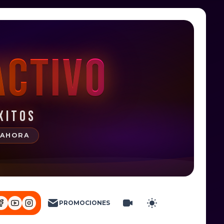
activo
XITOS
 AHORA
PROMOCIONES