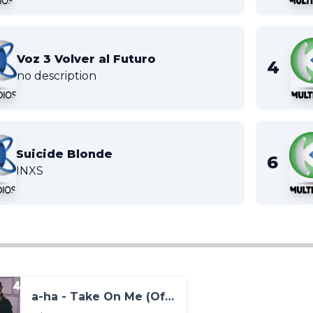
Voz 3 Volver al Futuro
no description
Suicide Blonde
INXS
a-ha - Take On Me (Official Video) [4K]