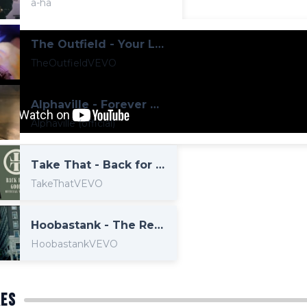
a-ha
The Outfield - Your Love (Official HD Video)
TheOutfieldVEVO
Alphaville - Forever Young (Official Video HD)
Alphaville (official)
Take That - Back for Good (Official Video)
TakeThatVEVO
Hoobastank - The Reason (Official Music Video)
HoobastankVEVO
ES