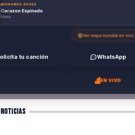
SONANDO AHORA
Corazon Espinado
Mana
Ver mapa mundial en vivo
olicita tu canción
WhatsApp
EN VIVO
 NOTICIAS