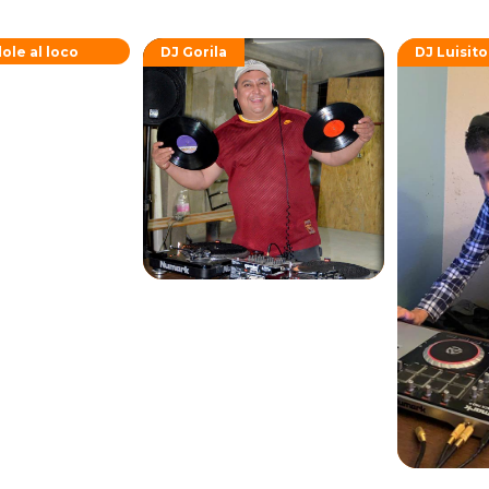
ole al loco
DJ Gorila
DJ Luisito
X
Fernando Haro