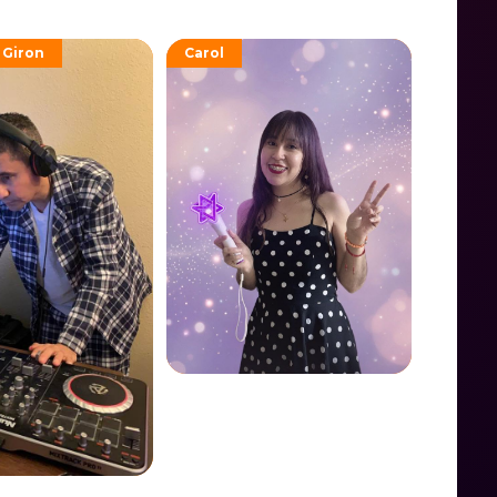
 Giron
Carol
Carol Rivera