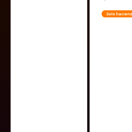
Solo haciend
MasterM