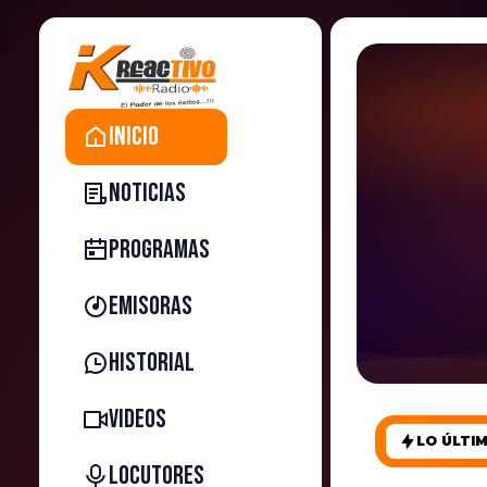
♩
♬
♫
♪
♩
♬
♫
♪
♪
Inicio
Noticias
Programas
Emisoras
Historial
Videos
LO ÚLTI
Locutores